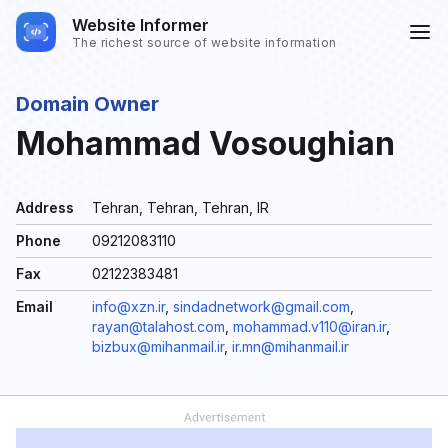
Website Informer
The richest source of website information
Domain Owner
Mohammad Vosoughian
Address
Tehran, Tehran, Tehran, IR
Phone
09212083110
Fax
02122383481
Email
info@xzn.ir
,
sindadnetwork@gmail.com
,
rayan@talahost.com
,
mohammad.v110@iran.ir
,
bizbux@mihanmail.ir
,
ir.mn@mihanmail.ir