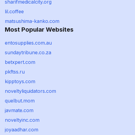
sharifmedicalcity.org
lil.coffee
matsushima-kanko.com
Most Popular Websites
entosupplies.com.au
sundaytribune.co.za
betxpert.com
pkftss.ru
kipptoys.com
noveltyliquidators.com
quelbut.mom
javmate.com
noveltyinc.com
joyaadhar.com