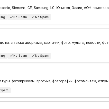
onic, Siemens, GE, Samsung, LG, Юнител, Эллис, АОН-пристав
hing
No Scam
No Spam
кдоты, а также афоризмы, картинки, фото, мульты, новости, фо
hing
No Scam
No Spam
катуры. фотоприколы, эротика, фотографии, фотомонтаж, откры
 Spam