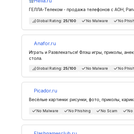
Hella.ru
ГЕЛЛА-Телеком - продажа телефонов с АОН, Panas
Global Rating:
25/100
No Malware
No Phis
Anafor.ru
Играть и Развлекаться! Флэш игры, приколы, ане
стола.
Global Rating:
25/100
No Malware
No Phis
Picador.ru
Весёлые картинки: рисунки, фото, приколы, кари
No Malware
No Phishing
No Scam
No
Flashgamesclub.ru