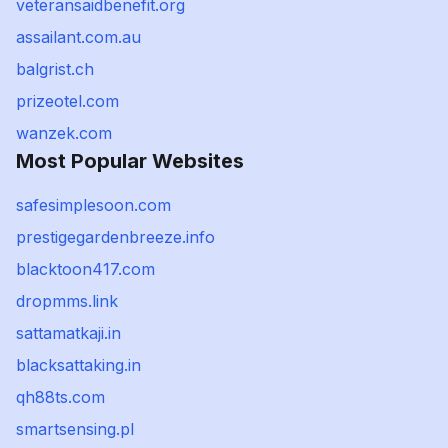
veteransaidbenefit.org
assailant.com.au
balgrist.ch
prizeotel.com
wanzek.com
Most Popular Websites
safesimplesoon.com
prestigegardenbreeze.info
blacktoon417.com
dropmms.link
sattamatkaji.in
blacksattaking.in
qh88ts.com
smartsensing.pl