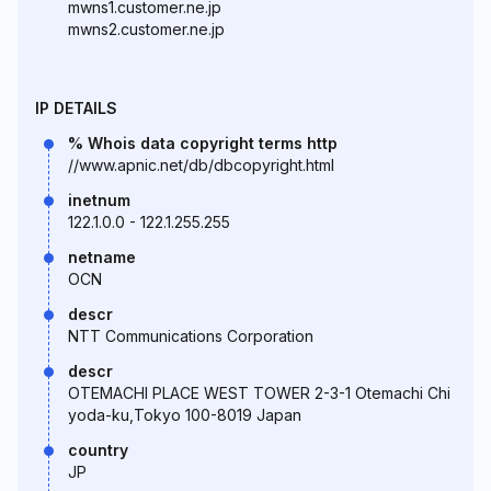
mwns1.customer.ne.jp
mwns2.customer.ne.jp
IP DETAILS
% Whois data copyright terms http
//www.apnic.net/db/dbcopyright.html
inetnum
122.1.0.0 - 122.1.255.255
netname
OCN
descr
NTT Communications Corporation
descr
OTEMACHI PLACE WEST TOWER 2-3-1 Otemachi Chi
yoda-ku,Tokyo 100-8019 Japan
country
JP