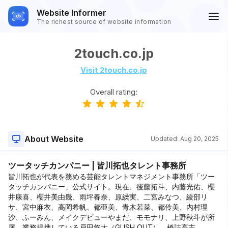
Website Informer
The richest source of website information
2touch.co.jp
Visit 2touch.co.jp
Overall rating:
About Website
Updated:
Aug 20, 2025
ツータッチカンパニー | 皆川拓也タレント事務所
皆川拓也が代表を務める芸能タレントマネジメント事務所「ツー
タッチカンパニー」公式サイト。現在、後藤拓斗、内藤光佑、櫻
井康喜、櫻井美由幾、雨坪春奈、原繰実、二宮みなつ、綾部リ
サ、宮中麻衣、高岡希帆、都亜美、青木若菜、都伶美、内村理
沙、ふーみん、メイクデビューやまだ、モモナリ、上野秋斗が所
属。業務提携している戸田悠太（GUSH OUT）、橋詰高志