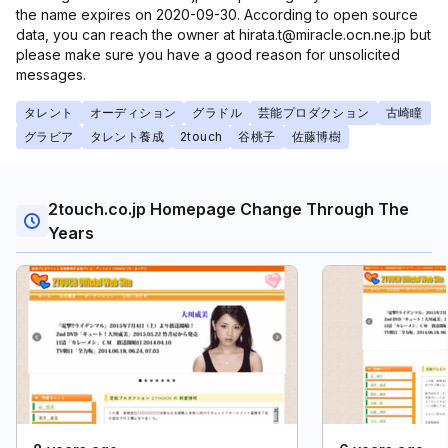
the name expires on 2020-09-30. According to open source
data, you can reach the owner at hirata.t@miracle.ocn.ne.jp but
please make sure you have a good reason for unsolicited
messages.
タレント
オーディション
グラドル
芸能プロダクション
古崎瞳
グラビア
タレント養成
2touch
谷桃子
佐藤博樹
2touch.co.jp Homepage Change Through The
Years