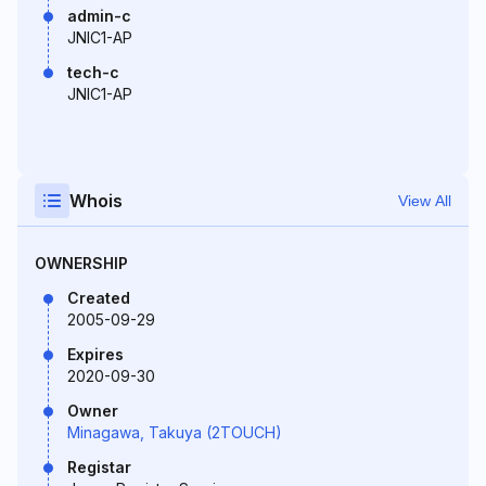
admin-c
JNIC1-AP
tech-c
JNIC1-AP
Whois
View All
OWNERSHIP
Created
2005-09-29
Expires
2020-09-30
Owner
Minagawa, Takuya (2TOUCH)
Registar