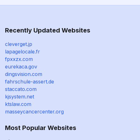
Recently Updated Websites
cleverget.jp
lapagelocale.fr
fpxxzx.com
eurekaca.gov
dingsvision.com
fahrschule-assert.de
staccato.com
kjsystem.net
ktslaw.com
masseycancercenter.org
Most Popular Websites