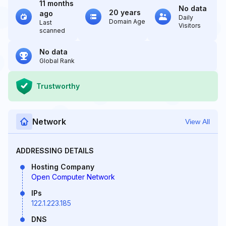
11 months
No data
20 years
ago
Daily
Domain Age
Last
Visitors
scanned
No data
Global Rank
Trustworthy
Network
View All
ADDRESSING DETAILS
Hosting Company
Open Computer Network
IPs
122.1.223.185
DNS