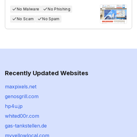
No Malware
No Phishing
No Scam
No Spam
Recently Updated Websites
maxpixels.net
genosgrill.com
hp4u.jp
whited00r.com
gas-tankstellen.de
myyellowlocal.com