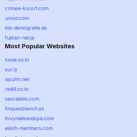
crimea-kurort.com
unovi.com
bib-demografie.de
fujisan-net.jp
Most Popular Websites
luxiai.co.kr
sur.ly
sipuhh.net
redill.co.kr
seoraebio.com
finquesblanch.es
livvynailsandspa.com
eikoh-members.com