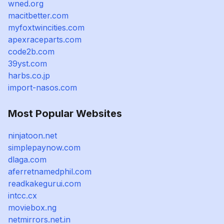
wned.org
macitbetter.com
myfoxtwincities.com
apexraceparts.com
code2b.com
39yst.com
harbs.co.jp
import-nasos.com
Most Popular Websites
ninjatoon.net
simplepaynow.com
dlaga.com
aferretnamedphil.com
readkakegurui.com
intcc.cx
moviebox.ng
netmirrors.net.in