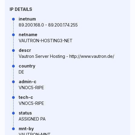
IP DETAILS
inetnum
89.200.168.0 - 89.200.174.255
netname
VAUTRON-HOSTING3-NET
descr
Vautron Server Hosting - http://www.vautron.de/
country
DE
admin-c
VNOC5-RIPE
tech-c
VNOC5-RIPE
status
ASSIGNED PA
mnt-by
VAUTRON-MNT