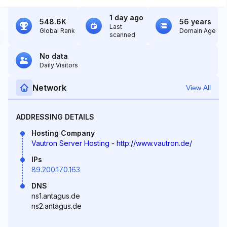
1 day ago
548.6K
56 years
Last
Global Rank
Domain Age
scanned
No data
Daily Visitors
Network
View All
ADDRESSING DETAILS
Hosting Company
Vautron Server Hosting - http://www.vautron.de/
IPs
89.200.170.163
DNS
ns1.antagus.de
ns2.antagus.de