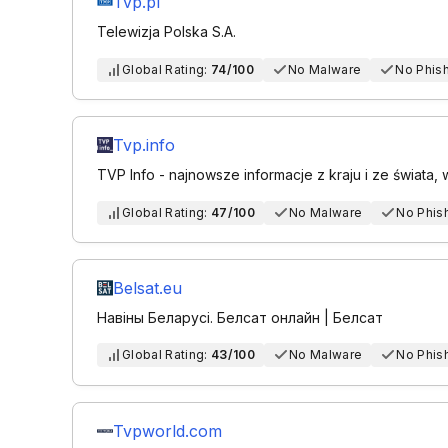
Tvp.pl
Telewizja Polska S.A.
Global Rating:
74/100
No Malware
No Phis
Tvp.info
TVP Info - najnowsze informacje z kraju i ze świata, 
Global Rating:
47/100
No Malware
No Phis
Belsat.eu
Навіны Беларусі. Белсат онлайн | Белсат
Global Rating:
43/100
No Malware
No Phis
Tvpworld.com