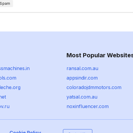
 Spam
Most Popular Website
ssmachines.in
ransal.com.au
ols.com
appsindir.com
leche.org
coloradojdmmotors.com
net
yatsal.com.au
v.ru
noxinfluencer.com
Cookie Policy