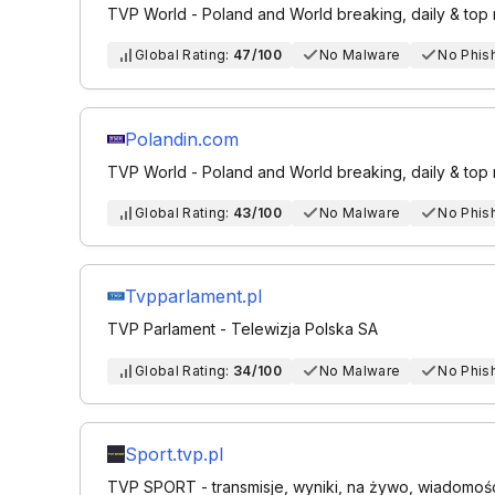
TVP World - Poland and World breaking, daily & top
Global Rating:
47/100
No Malware
No Phis
Polandin.com
TVP World - Poland and World breaking, daily & top
Global Rating:
43/100
No Malware
No Phis
Tvpparlament.pl
TVP Parlament - Telewizja Polska SA
Global Rating:
34/100
No Malware
No Phis
Sport.tvp.pl
TVP SPORT - transmisje, wyniki, na żywo, wiadomoś