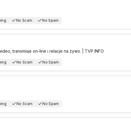
hing
No Scam
No Spam
wideo, transmisje on-line i relacje na żywo. | TVP INFO
hing
No Scam
No Spam
hing
No Scam
No Spam