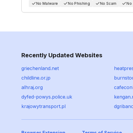
No Malware
No Phishing
No Scam
No
Recently Updated Websites
griechenland.net
heatpre
childline.or.jp
burnsto
alhraj.org
cafecon
dyfed-powys.police.uk
kengan.
krajowytransport.pl
dgribano
Browser Extension
Terms of Service