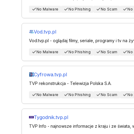
No Malware
No Phishing
No Scam
No
Vod.tvp.pl
Vod.tvp.pl - oglądaj filmy, seriale, programy i tv na ż
No Malware
No Phishing
No Scam
No
Cyfrowa.tvp.pl
TVP rekonstrukcja - Telewizja Polska S.A.
No Malware
No Phishing
No Scam
No
Tygodnik.tvp.pl
TVP Info - najnowsze informacje z kraju i ze świata, 