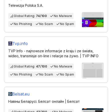
Telewizja Polska S.A.
Global Rating:
74/100
No Malware
No Phishing
No Scam
No Spam
Tvp.info
TVP Info - najnowsze informacje z kraju i ze świata,
wideo, transmisje on-line i relacje na żywo. | TVP INFO
Global Rating:
47/100
No Malware
No Phishing
No Scam
No Spam
Belsat.eu
Навіны Беларусі. Белсат онлайн | Белсат
Global Rating:
43/100
No Malware