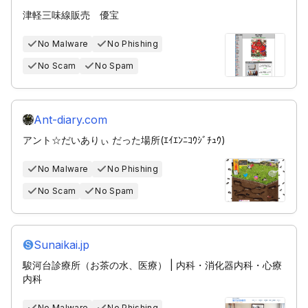
津軽三味線販売 優宝
No Malware
No Phishing
No Scam
No Spam
Ant-diary.com
アント☆だいありぃ だった場所(ｴｲｴﾝﾆｺｳｼﾞﾁｭｳ)
No Malware
No Phishing
No Scam
No Spam
Sunaikai.jp
駿河台診療所（お茶の水、医療） | 内科・消化器内科・心療
内科
No Malware
No Phishing