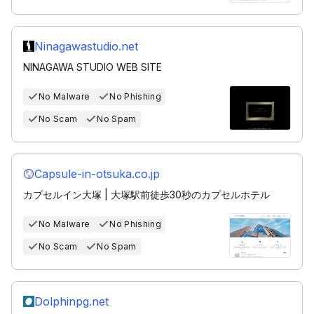
Ninagawastudio.net
NINAGAWA STUDIO WEB SITE
No Malware
No Phishing
No Scam
No Spam
Capsule-in-otsuka.co.jp
カプセルイン大塚 | 大塚駅前徒歩30秒のカプセルホテル
No Malware
No Phishing
No Scam
No Spam
Dolphinpg.net