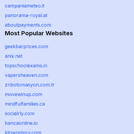
campaniameteo.it
panorama-royal.at
aboutpayments.com
Most Popular Websites
geekbarprices.com
anix.net
topschoolexams.in
vapersheaven.com
znbotomasyon.com.tr
movewinup.com
mindfulfamilies.ca
socialrly.com
bancaonline.io
ktownstory.com