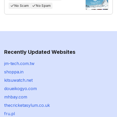
No Scam
No Spam
Recently Updated Websites
jm-tech.com.tw
shoppa.in
kitsuwatch.net
doueikogyo.com
mhbay.com
thecricketasylum.co.uk
fru.pl