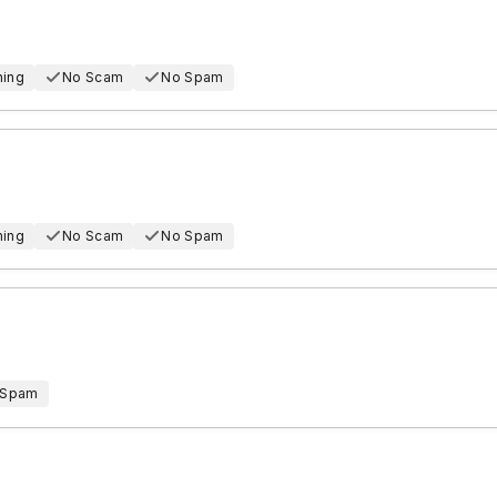
hing
No Scam
No Spam
hing
No Scam
No Spam
 Spam