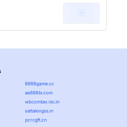
s
8888game.cc
ae888bi.com
wbcomtax.nic.in
sattakingss.in
pcrcgft.cn