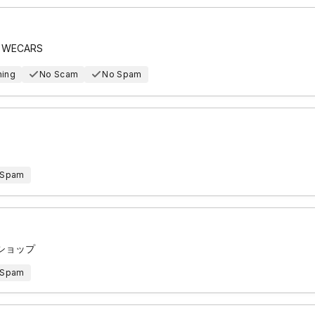
ECARS
hing
No Scam
No Spam
 Spam
ショップ
 Spam