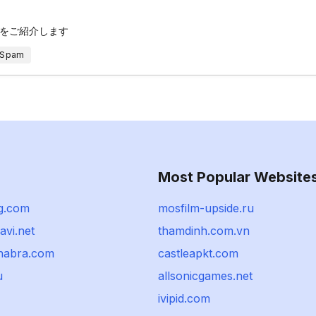
をご紹介します
 Spam
Most Popular Website
g.com
mosfilm-upside.ru
avi.net
thamdinh.com.vn
habra.com
castleapkt.com
u
allsonicgames.net
ivipid.com