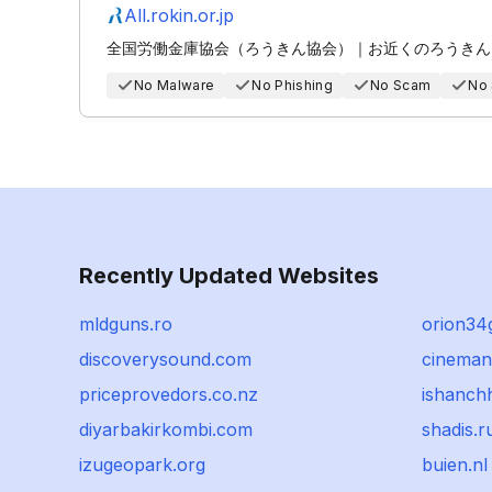
All.rokin.or.jp
全国労働金庫協会（ろうきん協会）｜お近くのろうきん
No Malware
No Phishing
No Scam
No
Recently Updated Websites
mldguns.ro
orion34
discoverysound.com
cineman
priceprovedors.co.nz
ishanch
diyarbakirkombi.com
shadis.r
izugeopark.org
buien.nl