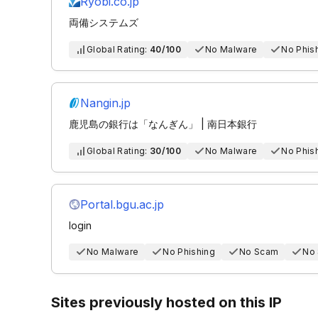
Ryobi.co.jp
両備システムズ
Global Rating:
40/100
No Malware
No Phis
Nangin.jp
鹿児島の銀行は「なんぎん」 | 南日本銀行
Global Rating:
30/100
No Malware
No Phis
Portal.bgu.ac.jp
login
No Malware
No Phishing
No Scam
No
Sites previously hosted on this IP