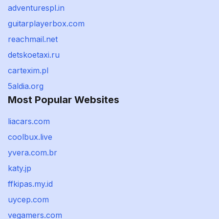
adventurespl.in
guitarplayerbox.com
reachmail.net
detskoetaxi.ru
cartexim.pl
5aldia.org
Most Popular Websites
liacars.com
coolbux.live
yvera.com.br
katy.jp
ffkipas.my.id
uycep.com
vegamers.com